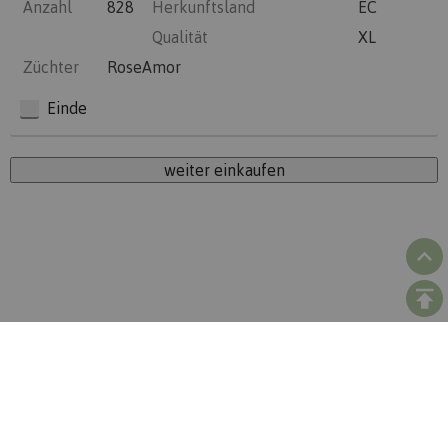
Anzahl
828
Herkunftsland
EC
Qualität
XL
Züchter
RoseAmor
Einde
weiter einkaufen