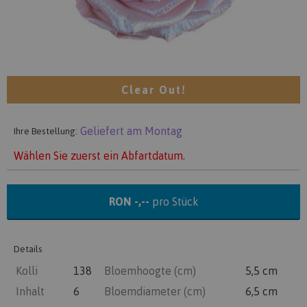
Clear Out!
Geliefert am Montag
Ihre Bestellung:
Wählen Sie zuerst ein Abfartdatum.
RON -,--
pro Stück
Details
Kolli
138
Bloemhoogte (cm)
5,5 cm
Inhalt
6
Bloemdiameter (cm)
6,5 cm