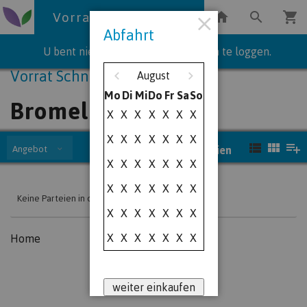
Vorrat Schnittblumen
Abfahrt
U bent niet ingelogd. Klik hier om in te loggen.
Vorrat Schnittblumen
August
Mo
Di
Mi
Do
Fr
Sa
So
Bromelia
X
X
X
X
X
X
X
X
X
X
X
X
X
X
Angebot
0
Partien
X
X
X
X
X
X
X
X
X
X
X
X
X
X
Keine Parteien in dieser Gruppe.
X
X
X
X
X
X
X
X
X
X
X
X
X
X
Home
weiter einkaufen