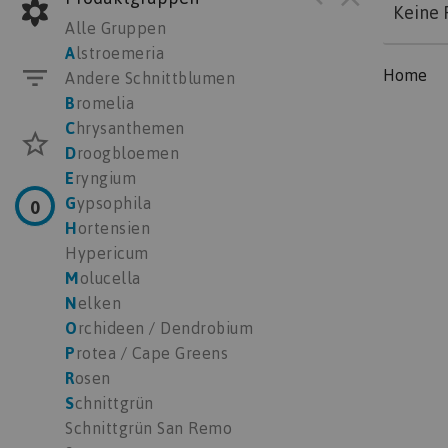
Keine 
Alle Gruppen
A
lstroemeria
Home
Andere Schnittblumen
B
romelia
C
hrysanthemen
D
roogbloemen
E
ryngium
G
ypsophila
0
H
ortensien
Hypericum
M
olucella
N
elken
O
rchideen / Dendrobium
P
rotea / Cape Greens
R
osen
S
chnittgrün
Schnittgrün San Remo