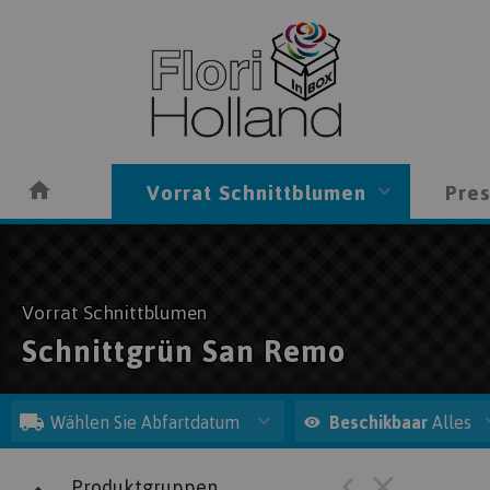
Vorrat Schnittblumen
Pres
Vorrat Schnittblumen
Schnittgrün San Remo
Wählen Sie Abfartdatum
Beschikbaar
Alles
Produktgruppen