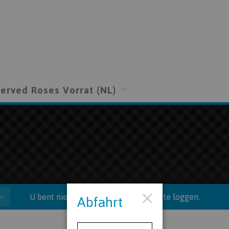
erved Roses Vorrat (NL)
U bent niet ingelogd. Klik hier om in te loggen.
Abfahrt