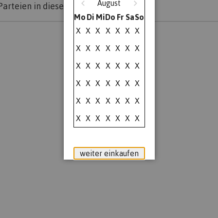
August
Parteien in dieser Gruppe.
Mo
Di
Mi
Do
Fr
Sa
So
X
X
X
X
X
X
X
X
X
X
X
X
X
X
X
X
X
X
X
X
X
X
X
X
X
X
X
X
X
X
X
X
X
X
X
X
X
X
X
X
X
X
weiter einkaufen