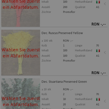
Wählen Sie zuerst
Inhalt
100
Herkunftsland
ein Abfartdatum.
Anzahl
200
Qualität
A1
Züchter
Promoflor
RON
-,--
Dec. Ruscus Preserved Yellow
Dec. Ruscus Preserved Yellow
Wählen Sie zuerst ein Abfartdatum.
≥ 100 stk
RON -,--
Kolli
1
Länge
70
Wählen Sie zuerst
Inhalt
100
Herkunftsland
ein Abfartdatum.
Anzahl
100
Qualität
A1
Züchter
Promoflor
RON
-,--
Dec. Stuartiana Preserved Green
Dec. Stuartiana Preserved Green
Wählen Sie zuerst ein Abfartdatum.
≥ 10 stk
RON -,--
Kolli
2
Länge
70
Wählen Sie zuerst
Inhalt
10
Herkunftsland
ein Abfartdatum.
Anzahl
20
Qualität
A1