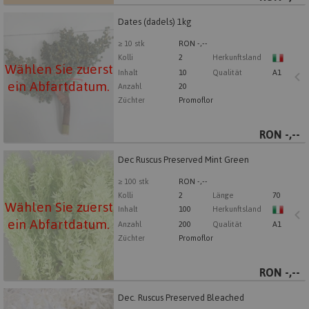
Dates (dadels) 1kg
Dates (dadels) 1kg
Wählen Sie zuerst ein Abfartdatum.
≥ 10 stk
RON -,--
Kolli
2
Herkunftsland
Wählen Sie zuerst
Inhalt
10
Qualität
A1
ein Abfartdatum.
Anzahl
20
Züchter
Promoflor
RON
-,--
Dec Ruscus Preserved Mint Green
Dec Ruscus Preserved Mint Green
Wählen Sie zuerst ein Abfartdatum.
≥ 100 stk
RON -,--
Kolli
2
Länge
70
Wählen Sie zuerst
Inhalt
100
Herkunftsland
ein Abfartdatum.
Anzahl
200
Qualität
A1
Züchter
Promoflor
RON
-,--
Dec. Ruscus Preserved Bleached
Dec. Ruscus Preserved Bleached