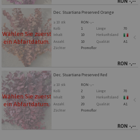
RON
-,--
Dec. Stuartiana Preserved Orange
Dec. Stuartiana Preserved Orange
Wählen Sie zuerst ein Abfartdatum.
≥ 10 stk
RON -,--
Kolli
1
Länge
70
Wählen Sie zuerst
Inhalt
10
Herkunftsland
ein Abfartdatum.
Anzahl
10
Qualität
A1
Züchter
Promoflor
RON
-,--
Dec. Stuartiana Preserved Red
Dec. Stuartiana Preserved Red
Wählen Sie zuerst ein Abfartdatum.
≥ 10 stk
RON -,--
Kolli
2
Länge
70
Wählen Sie zuerst
Inhalt
10
Herkunftsland
ein Abfartdatum.
Anzahl
20
Qualität
A1
Züchter
Promoflor
RON
-,--