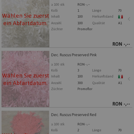
Wählen Sie zuerst ein Abfartdatum.
≥ 100 stk
RON -,--
Kolli
1
Länge
70
Wählen Sie zuerst
Inhalt
100
Herkunftsland
ein Abfartdatum.
Anzahl
100
Qualität
A1
Züchter
Promoflor
RON
-,--
Dec. Ruscus Preserved Pink
Dec. Ruscus Preserved Pink
Wählen Sie zuerst ein Abfartdatum.
≥ 100 stk
RON -,--
Kolli
3
Länge
70
Wählen Sie zuerst
Inhalt
100
Herkunftsland
ein Abfartdatum.
Anzahl
300
Qualität
A1
Züchter
Promoflor
RON
-,--
Dec. Ruscus Preserved Red
Dec. Ruscus Preserved Red
Wählen Sie zuerst ein Abfartdatum.
≥ 100 stk
RON -,--
Kolli
2
Länge
70