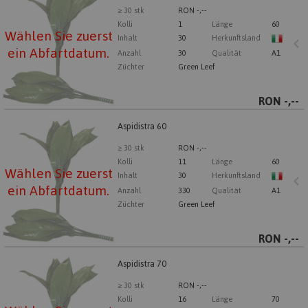
Wählen Sie zuerst ein Abfartdatum.
≥ 30 stk
RON -,--
Kolli
1
Länge
60
Wählen Sie zuerst
Inhalt
30
Herkunftsland
ein Abfartdatum.
Anzahl
30
Qualität
A1
Züchter
Green Leef
RON
-,--
Aspidistra 60
Aspidistra 60
Wählen Sie zuerst ein Abfartdatum.
≥ 30 stk
RON -,--
Kolli
11
Länge
60
Wählen Sie zuerst
Inhalt
30
Herkunftsland
ein Abfartdatum.
Anzahl
330
Qualität
A1
Züchter
Green Leef
RON
-,--
Aspidistra 70
Aspidistra 70
Wählen Sie zuerst ein Abfartdatum.
≥ 30 stk
RON -,--
Kolli
16
Länge
70