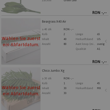
Züchter
Green Leef
RON
-,--
Beargrass X40 Air
Beargrass X40 Air
Wählen Sie zuerst ein Abfartdatum.
≥ 40 stk
RON -,--
Kolli
2
Länge
65
Wählen Sie zuerst
Inhalt
40
Herkunftsland
US
ein Abfartdatum.
Anzahl
80
Aant knop (min.)
overig
Qualität
A1
RON
-,--
Chico Jumbo Xg
Chico Jumbo Xg
Wählen Sie zuerst ein Abfartdatum.
≥ 30 stk
RON -,--
Kolli
1
Länge
45
Wählen Sie zuerst
Inhalt
30
Herkunftsland
MX
ein Abfartdatum.
Anzahl
30