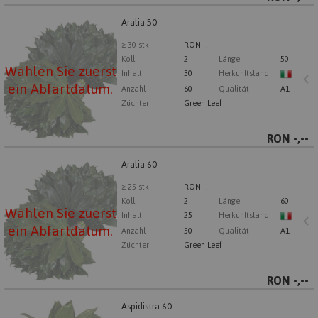
Aralia 50
Aralia 50
Wählen Sie zuerst ein Abfartdatum.
≥ 30 stk
RON -,--
Kolli
2
Länge
50
Wählen Sie zuerst
Inhalt
30
Herkunftsland
ein Abfartdatum.
Anzahl
60
Qualität
A1
Züchter
Green Leef
RON
-,--
Aralia 60
Aralia 60
Wählen Sie zuerst ein Abfartdatum.
≥ 25 stk
RON -,--
Kolli
2
Länge
60
Wählen Sie zuerst
Inhalt
25
Herkunftsland
ein Abfartdatum.
Anzahl
50
Qualität
A1
Züchter
Green Leef
RON
-,--
Aspidistra 60
Aspidistra 60