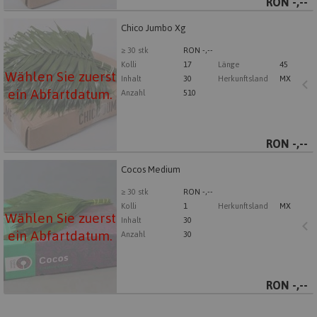
RON
-,--
Chico Jumbo Xg
Chico Jumbo Xg
Wählen Sie zuerst ein Abfartdatum.
≥ 30 stk
RON -,--
Kolli
17
Länge
45
Wählen Sie zuerst
Inhalt
30
Herkunftsland
MX
ein Abfartdatum.
Anzahl
510
RON
-,--
Cocos Medium
Cocos Medium
Wählen Sie zuerst ein Abfartdatum.
≥ 30 stk
RON -,--
Kolli
1
Herkunftsland
MX
Wählen Sie zuerst
Inhalt
30
ein Abfartdatum.
Anzahl
30
RON
-,--