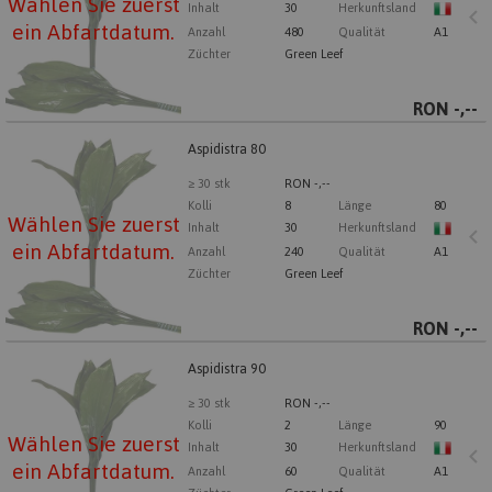
Wählen Sie zuerst
Inhalt
30
Herkunftsland
ein Abfartdatum.
Anzahl
480
Qualität
A1
Züchter
Green Leef
RON
-,--
Aspidistra 80
Aspidistra 80
Wählen Sie zuerst ein Abfartdatum.
≥ 30 stk
RON -,--
Kolli
8
Länge
80
Wählen Sie zuerst
Inhalt
30
Herkunftsland
ein Abfartdatum.
Anzahl
240
Qualität
A1
Züchter
Green Leef
RON
-,--
Aspidistra 90
Aspidistra 90
Wählen Sie zuerst ein Abfartdatum.
≥ 30 stk
RON -,--
Kolli
2
Länge
90
Wählen Sie zuerst
Inhalt
30
Herkunftsland
ein Abfartdatum.
Anzahl
60
Qualität
A1