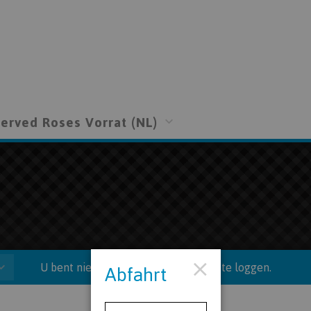
erved Roses Vorrat (NL)
U bent niet ingelogd. Klik hier om in te loggen.
Abfahrt