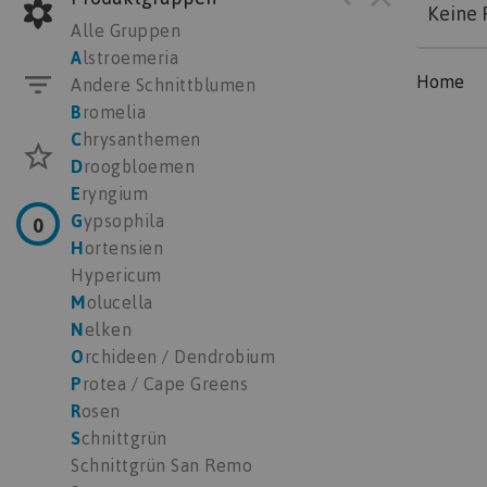
Keine 
Alle Gruppen
A
lstroemeria
Home
Andere Schnittblumen
B
romelia
C
hrysanthemen
D
roogbloemen
E
ryngium
G
ypsophila
0
H
ortensien
Hypericum
M
olucella
N
elken
O
rchideen / Dendrobium
P
rotea / Cape Greens
R
osen
S
chnittgrün
Schnittgrün San Remo