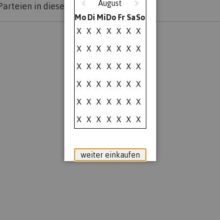
August
Parteien in dieser Gruppe.
Mo
Di
Mi
Do
Fr
Sa
So
X
X
X
X
X
X
X
X
X
X
X
X
X
X
X
X
X
X
X
X
X
X
X
X
X
X
X
X
X
X
X
X
X
X
X
X
X
X
X
X
X
X
weiter einkaufen